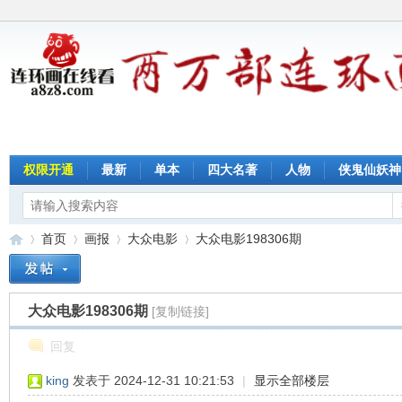
权限开通
最新
单本
四大名著
人物
侠鬼仙妖神
首页
画报
大众电影
大众电影198306期
大众电影198306期
[复制链接]
连
»
›
›
›
回复
king
发表于 2024-12-31 10:21:53
|
显示全部楼层