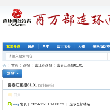
权限开通
最新
单本
四大名著
人物
侠鬼仙妖神
首页
画报
富江春画报
富春江画报81.01
富春江画报81.01
[复制链接]
连
»
›
›
›
回复
king
发表于 2024-12-31 14:08:23
|
显示全部楼层