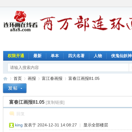
权限开通
最新
单本
四大名著
人物
侠鬼仙妖神
首页
画报
富江春画报
富春江画报81.05
富春江画报81.05
[复制链接]
连
»
›
›
›
回复
king
发表于 2024-12-31 14:08:27
|
显示全部楼层