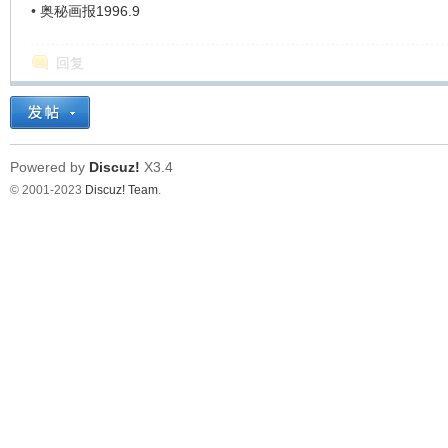
•
奥秘画报1996.9
回复
Powered by
Discuz!
X3.4
© 2001-2023
Discuz! Team
.