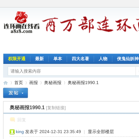
权限开通
最新
单本
四大名著
人物
侠鬼仙妖神
首页
画报
奥秘画报
奥秘画报1990.1
奥秘画报1990.1
[复制链接]
连
»
›
›
›
回复
king
发表于 2024-12-31 23:35:49
|
显示全部楼层