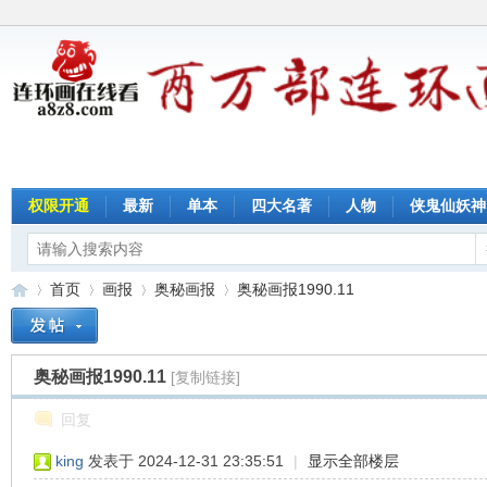
权限开通
最新
单本
四大名著
人物
侠鬼仙妖神
首页
画报
奥秘画报
奥秘画报1990.11
奥秘画报1990.11
[复制链接]
连
»
›
›
›
回复
king
发表于 2024-12-31 23:35:51
|
显示全部楼层