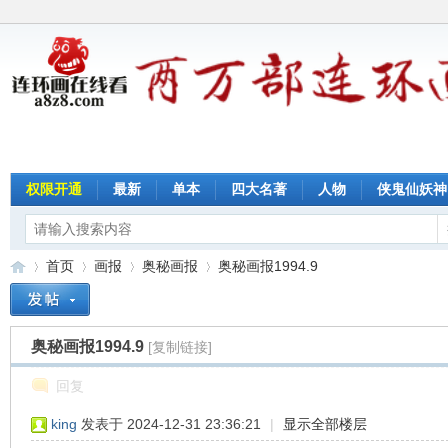
权限开通
最新
单本
四大名著
人物
侠鬼仙妖神
首页
画报
奥秘画报
奥秘画报1994.9
奥秘画报1994.9
[复制链接]
连
»
›
›
›
回复
king
发表于 2024-12-31 23:36:21
|
显示全部楼层