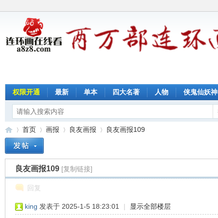
权限开通
最新
单本
四大名著
人物
侠鬼仙妖神
首页
画报
良友画报
良友画报109
良友画报109
[复制链接]
连
»
›
›
›
回复
king
发表于 2025-1-5 18:23:01
|
显示全部楼层