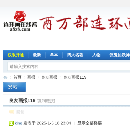
权限开通
最新
单本
四大名著
人物
侠鬼仙妖神
首页
画报
良友画报
良友画报119
良友画报119
[复制链接]
连
»
›
›
›
回复
king
发表于 2025-1-5 18:23:04
|
显示全部楼层