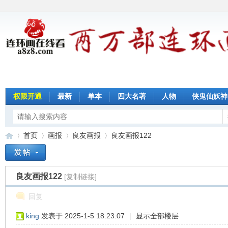
权限开通
最新
单本
四大名著
人物
侠鬼仙妖神
首页
画报
良友画报
良友画报122
良友画报122
[复制链接]
连
»
›
›
›
回复
king
发表于 2025-1-5 18:23:07
|
显示全部楼层