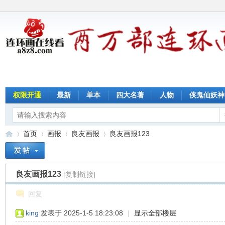
权限开通
最新
单本
四大名著
人物
侠鬼仙妖神
首页
画报
良友画报
良友画报123
良友画报123
[复制链接]
连
»
›
›
›
回复
king
发表于 2025-1-5 18:23:08
|
显示全部楼层