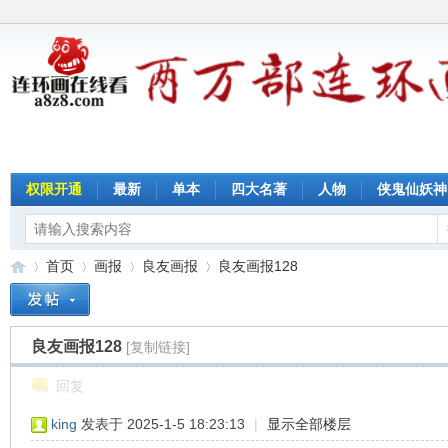
权限开通
最新
单本
四大名著
人物
侠鬼仙妖神
首页
画报
良友画报
良友画报128
良友画报128
[复制链接]
连
»
›
›
›
回复
king
发表于 2025-1-5 18:23:13
|
显示全部楼层