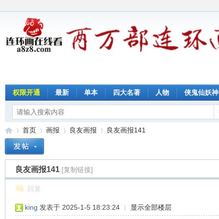
权限开通
最新
单本
四大名著
人物
侠鬼仙妖神
首页
画报
良友画报
良友画报141
良友画报141
[复制链接]
连
»
›
›
›
回复
king
发表于 2025-1-5 18:23:24
|
显示全部楼层