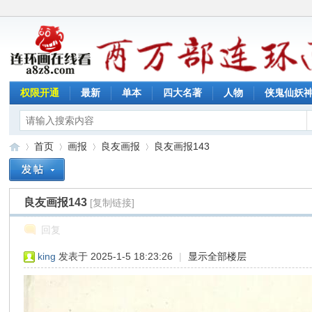
权限开通
最新
单本
四大名著
人物
侠鬼仙妖
首页
画报
良友画报
良友画报143
良友画报143
[复制链接]
连
»
›
›
›
回复
king
发表于 2025-1-5 18:23:26
|
显示全部楼层