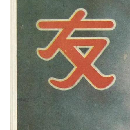
在
线
看