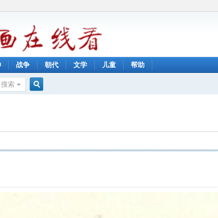
神
战争
朝代
文学
儿童
帮助
搜索
搜
索