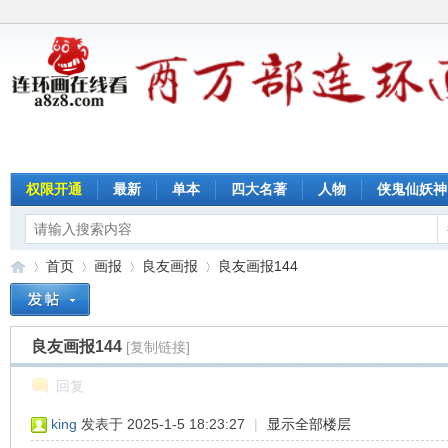
权限开通
最新
单本
四大名著
人物
侠鬼仙妖神
首页
画报
良友画报
良友画报144
良友画报144
[复制链接]
连
»
›
›
›
回复
king
发表于 2025-1-5 18:23:27
|
显示全部楼层