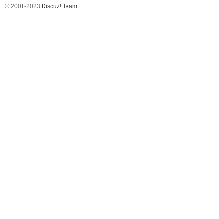
© 2001-2023
Discuz! Team
.