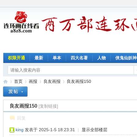
权限开通
最新
单本
四大名著
人物
侠鬼仙妖神
首页
画报
良友画报
良友画报150
良友画报150
[复制链接]
连
»
›
›
›
回复
king
发表于 2025-1-5 18:23:31
|
显示全部楼层