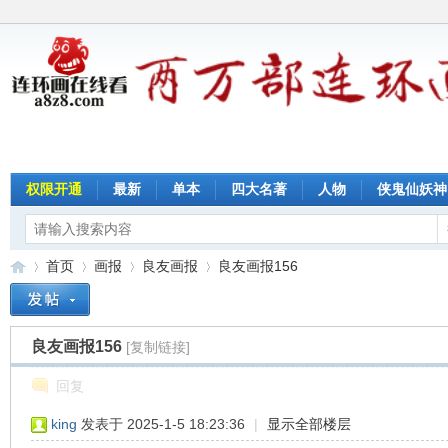
权限开通
最新
单本
四大名著
人物
侠鬼仙妖神
首页
画报
良友画报
良友画报156
良友画报156
[复制链接]
连
»
›
›
›
回复
king
发表于 2025-1-5 18:23:36
|
显示全部楼层