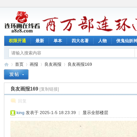
权限开通
最新
单本
四大名著
人物
侠鬼仙妖
首页
画报
良友画报
良友画报169
良友画报169
[复制链接]
连
»
›
›
›
回复
king
发表于 2025-1-5 18:23:39
|
显示全部楼层