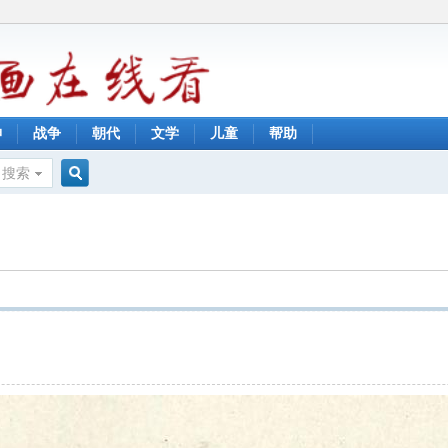
神
战争
朝代
文学
儿童
帮助
搜索
搜
索