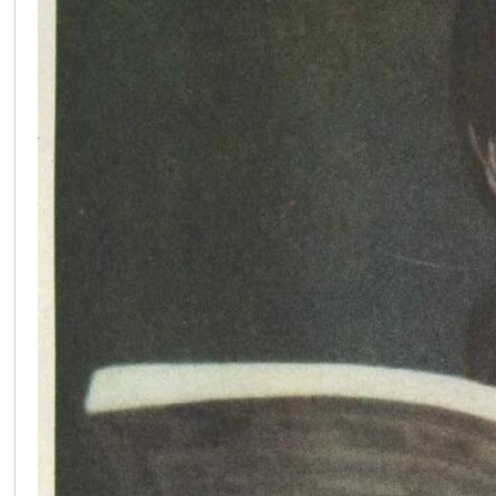
在
线
看