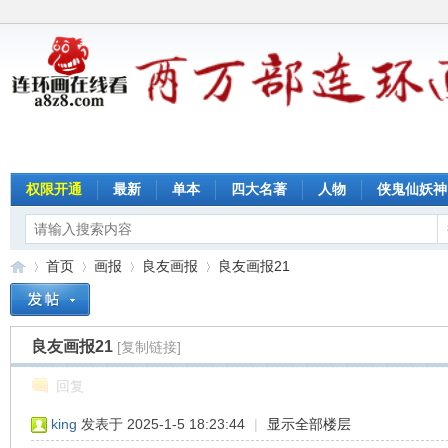
权限开通
最新
单本
四大名著
人物
侠鬼仙妖神
首页
画报
良友画报
良友画报21
良友画报21
[复制链接]
连
»
›
›
›
回复
king
发表于 2025-1-5 18:23:44
|
显示全部楼层