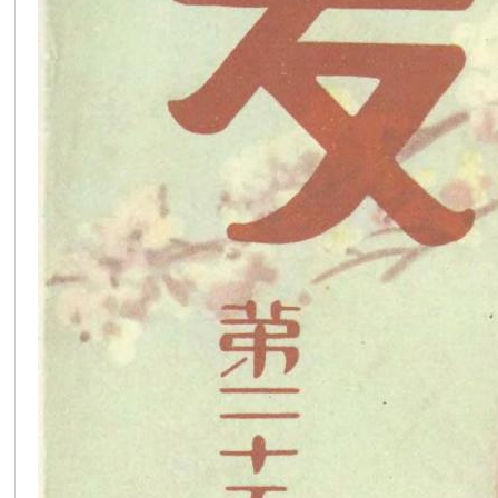
在
线
看