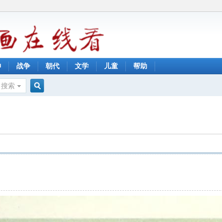
神
战争
朝代
文学
儿童
帮助
搜索
搜
索