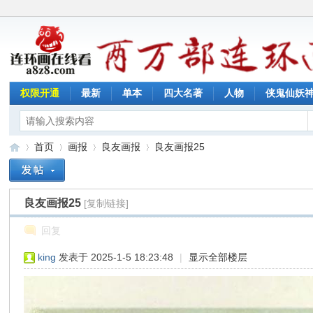
权限开通
最新
单本
四大名著
人物
侠鬼仙妖
首页
画报
良友画报
良友画报25
良友画报25
[复制链接]
连
»
›
›
›
回复
king
发表于 2025-1-5 18:23:48
|
显示全部楼层