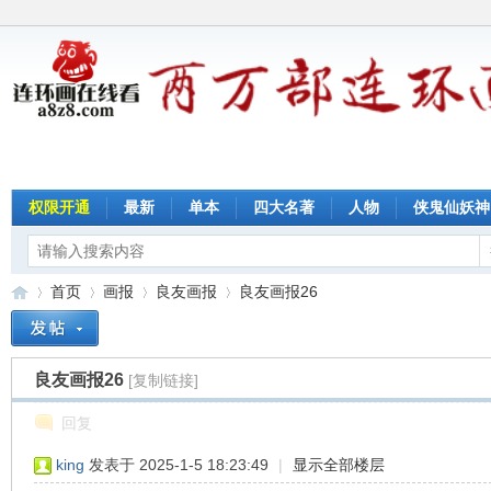
权限开通
最新
单本
四大名著
人物
侠鬼仙妖神
首页
画报
良友画报
良友画报26
良友画报26
[复制链接]
连
»
›
›
›
回复
king
发表于 2025-1-5 18:23:49
|
显示全部楼层