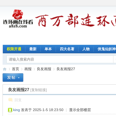
权限开通
最新
单本
四大名著
人物
侠鬼仙妖神
首页
画报
良友画报
良友画报27
良友画报27
[复制链接]
连
»
›
›
›
回复
king
发表于 2025-1-5 18:23:50
|
显示全部楼层