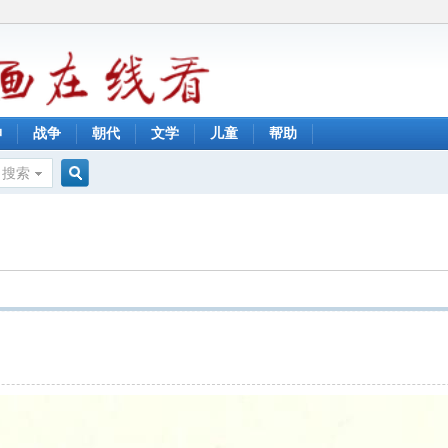
神
战争
朝代
文学
儿童
帮助
搜索
搜
索