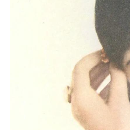
在
线
看