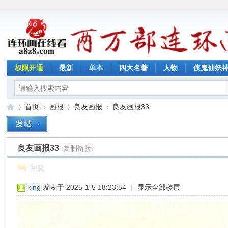
权限开通
最新
单本
四大名著
人物
侠鬼仙妖
首页
画报
良友画报
良友画报33
良友画报33
[复制链接]
连
»
›
›
›
回复
king
发表于 2025-1-5 18:23:54
|
显示全部楼层