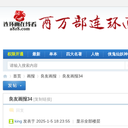
权限开通
最新
单本
四大名著
人物
侠鬼仙妖神
首页
画报
良友画报
良友画报34
良友画报34
[复制链接]
连
»
›
›
›
回复
king
发表于 2025-1-5 18:23:55
|
显示全部楼层