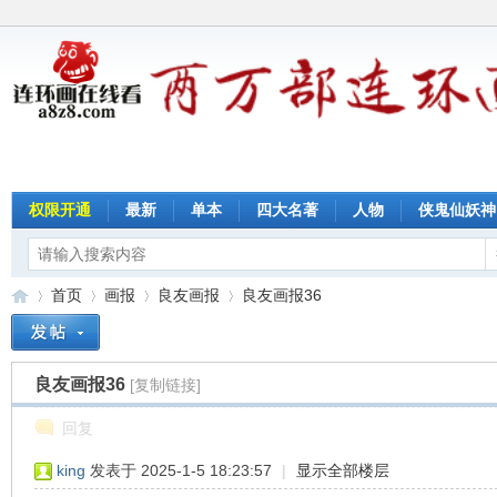
权限开通
最新
单本
四大名著
人物
侠鬼仙妖神
首页
画报
良友画报
良友画报36
良友画报36
[复制链接]
连
»
›
›
›
回复
king
发表于 2025-1-5 18:23:57
|
显示全部楼层