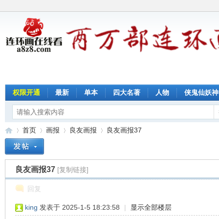
权限开通
最新
单本
四大名著
人物
侠鬼仙妖神
首页
画报
良友画报
良友画报37
良友画报37
[复制链接]
连
»
›
›
›
回复
king
发表于 2025-1-5 18:23:58
|
显示全部楼层