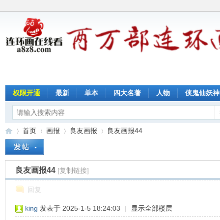
权限开通
最新
单本
四大名著
人物
侠鬼仙妖神
首页
画报
良友画报
良友画报44
良友画报44
[复制链接]
连
»
›
›
›
回复
king
发表于 2025-1-5 18:24:03
|
显示全部楼层