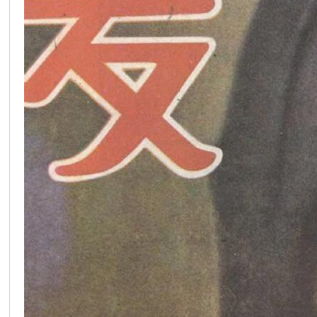
在
线
看