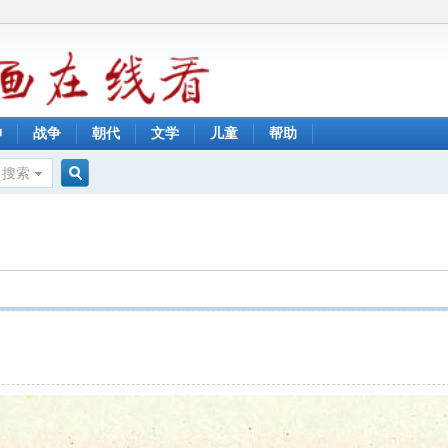
神
战争
朝代
文学
儿童
帮助
搜索
搜
索