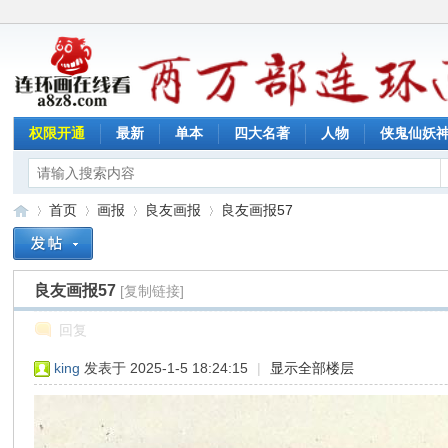
权限开通
最新
单本
四大名著
人物
侠鬼仙妖
首页
画报
良友画报
良友画报57
良友画报57
[复制链接]
连
»
›
›
›
回复
king
发表于 2025-1-5 18:24:15
|
显示全部楼层