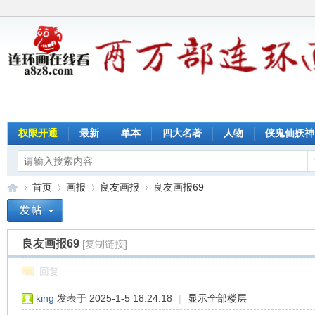
权限开通
最新
单本
四大名著
人物
侠鬼仙妖神
首页
画报
良友画报
良友画报69
良友画报69
[复制链接]
连
»
›
›
›
回复
king
发表于 2025-1-5 18:24:18
|
显示全部楼层