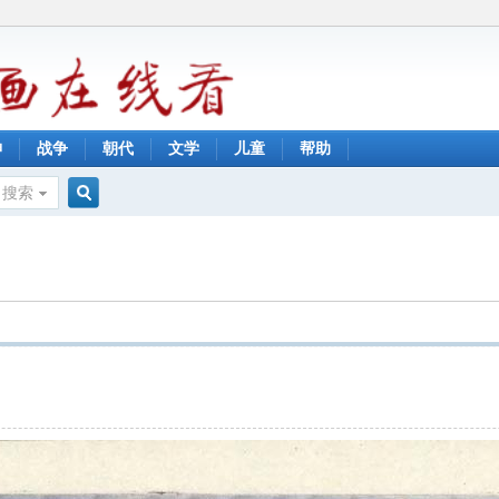
神
战争
朝代
文学
儿童
帮助
搜索
搜
索