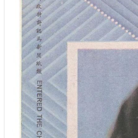
在
线
看