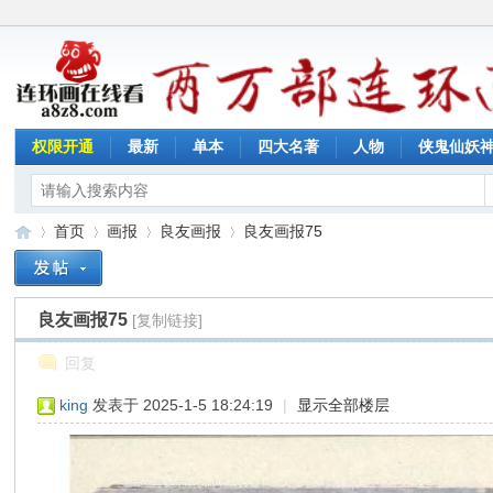
权限开通
最新
单本
四大名著
人物
侠鬼仙妖
首页
画报
良友画报
良友画报75
良友画报75
[复制链接]
连
»
›
›
›
回复
king
发表于 2025-1-5 18:24:19
|
显示全部楼层