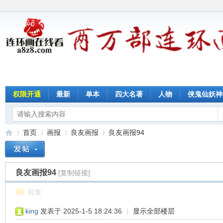
权限开通
最新
单本
四大名著
人物
侠鬼仙妖神
首页
画报
良友画报
良友画报94
良友画报94
[复制链接]
连
»
›
›
›
回复
king
发表于 2025-1-5 18:24:36
|
显示全部楼层