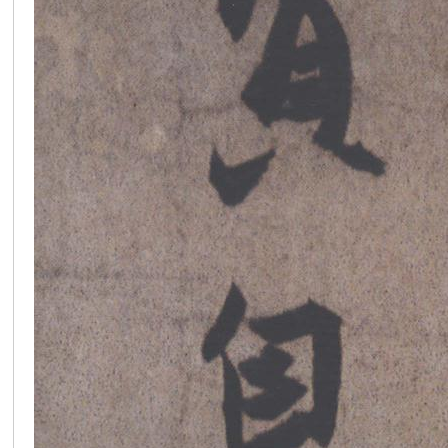
在
线
看