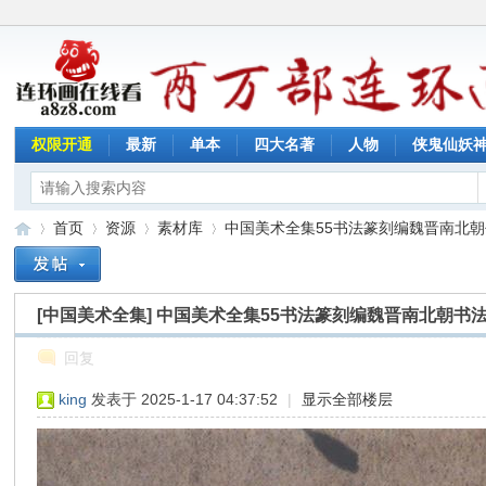
权限开通
最新
单本
四大名著
人物
侠鬼仙妖
首页
资源
素材库
中国美术全集55书法篆刻编魏晋南北朝书法
[中国美术全集]
中国美术全集55书法篆刻编魏晋南北朝书
连
»
›
›
›
回复
king
发表于 2025-1-17 04:37:52
|
显示全部楼层