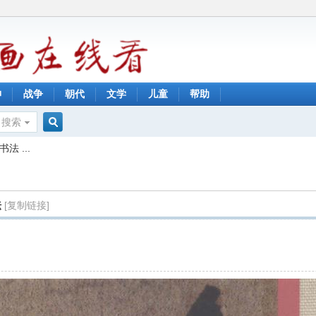
神
战争
朝代
文学
儿童
帮助
搜索
搜
 ...
索
法
[复制链接]