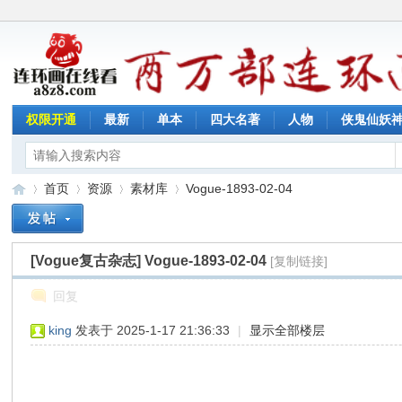
权限开通
最新
单本
四大名著
人物
侠鬼仙妖
首页
资源
素材库
Vogue-1893-02-04
[Vogue复古杂志]
Vogue-1893-02-04
[复制链接]
连
»
›
›
›
回复
king
发表于 2025-1-17 21:36:33
|
显示全部楼层