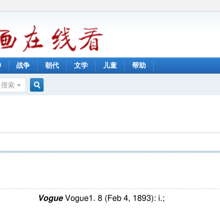
神
战争
朝代
文学
儿童
帮助
搜索
搜
索