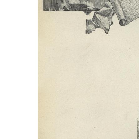
在
线
看