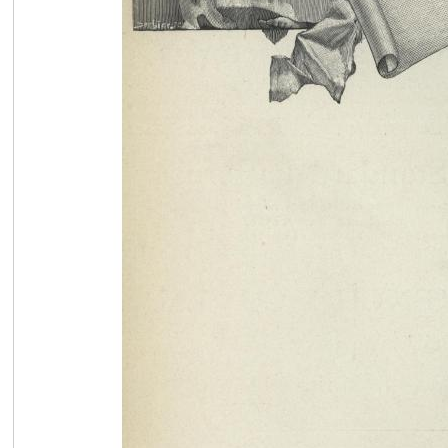
在
线
看