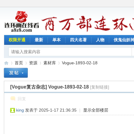
权限开通
最新
单本
四大名著
人物
侠鬼仙妖
首页
资源
素材库
Vogue-1893-02-18
[Vogue复古杂志]
Vogue-1893-02-18
[复制链接]
连
»
›
›
›
回复
king
发表于 2025-1-17 21:36:35
|
显示全部楼层