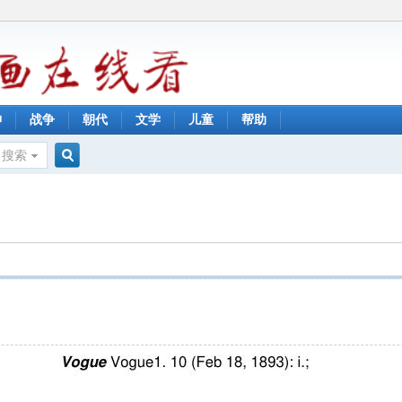
神
战争
朝代
文学
儿童
帮助
搜索
搜
索