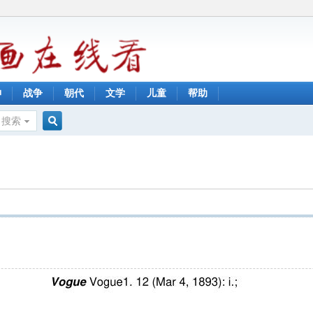
神
战争
朝代
文学
儿童
帮助
搜索
搜
索