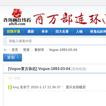
权限开通
最新
单本
四大名著
人物
侠鬼仙妖
首页
资源
素材库
Vogue-1893-03-04
[Vogue复古杂志]
Vogue-1893-03-04
[复制链接]
连
»
›
›
›
回复
king
发表于 2025-1-17 21:36:37
|
显示全部楼层