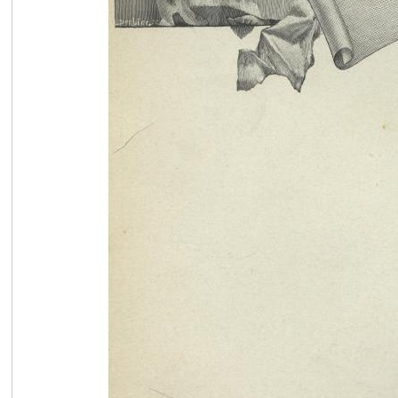
在
线
看