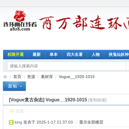
权限开通
最新
单本
四大名著
人物
侠鬼仙妖神
首页
资源
素材库
Vogue__1920-1015
[Vogue复古杂志]
Vogue__1920-1015
[复制链接]
连
»
›
›
›
回复
king
发表于 2025-1-17 21:37:03
|
显示全部楼层