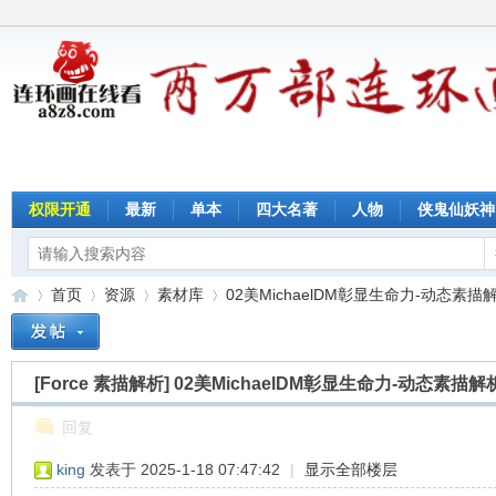
权限开通
最新
单本
四大名著
人物
侠鬼仙妖神
首页
资源
素材库
02美MichaelDM彰显生命力-动态素描
[Force 素描解析]
02美MichaelDM彰显生命力-动态素描解
连
»
›
›
›
回复
king
发表于 2025-1-18 07:47:42
|
显示全部楼层