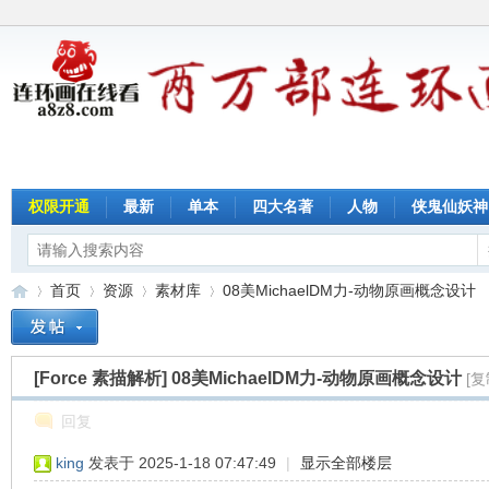
权限开通
最新
单本
四大名著
人物
侠鬼仙妖神
首页
资源
素材库
08美MichaelDM力-动物原画概念设计
[Force 素描解析]
08美MichaelDM力-动物原画概念设计
[
连
»
›
›
›
回复
king
发表于 2025-1-18 07:47:49
|
显示全部楼层