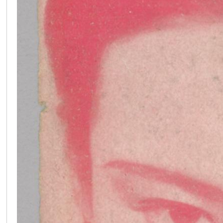
在
线
看