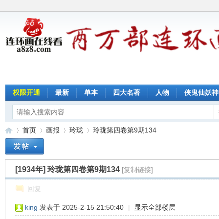
权限开通
最新
单本
四大名著
人物
侠鬼仙妖神
首页
画报
玲珑
玲珑第四卷第9期134
[1934年]
玲珑第四卷第9期134
[复制链接]
连
»
›
›
›
回复
king
发表于 2025-2-15 21:50:40
|
显示全部楼层