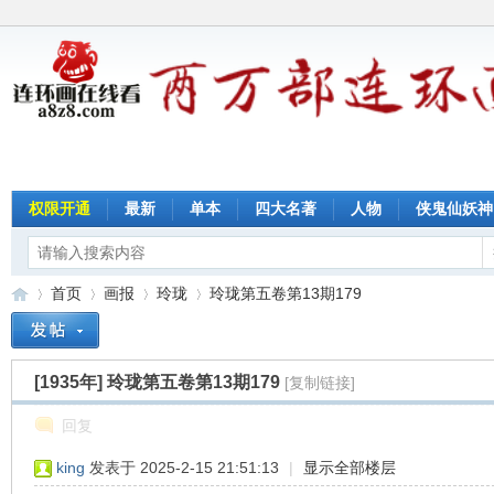
权限开通
最新
单本
四大名著
人物
侠鬼仙妖神
首页
画报
玲珑
玲珑第五卷第13期179
[1935年]
玲珑第五卷第13期179
[复制链接]
连
»
›
›
›
回复
king
发表于 2025-2-15 21:51:13
|
显示全部楼层