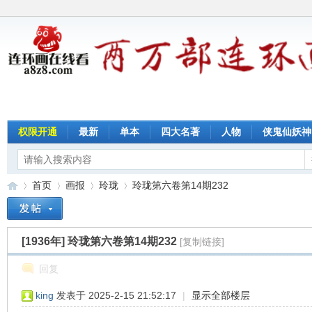
权限开通
最新
单本
四大名著
人物
侠鬼仙妖神
首页
画报
玲珑
玲珑第六卷第14期232
[1936年]
玲珑第六卷第14期232
[复制链接]
连
»
›
›
›
回复
king
发表于 2025-2-15 21:52:17
|
显示全部楼层