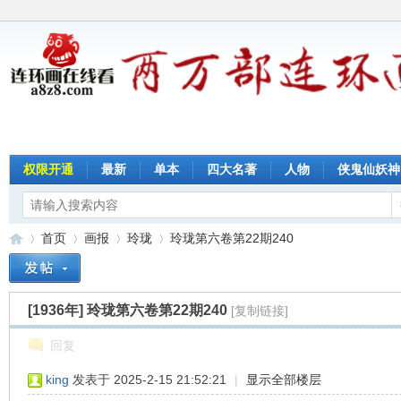
权限开通
最新
单本
四大名著
人物
侠鬼仙妖神
首页
画报
玲珑
玲珑第六卷第22期240
[1936年]
玲珑第六卷第22期240
[复制链接]
连
»
›
›
›
回复
king
发表于 2025-2-15 21:52:21
|
显示全部楼层