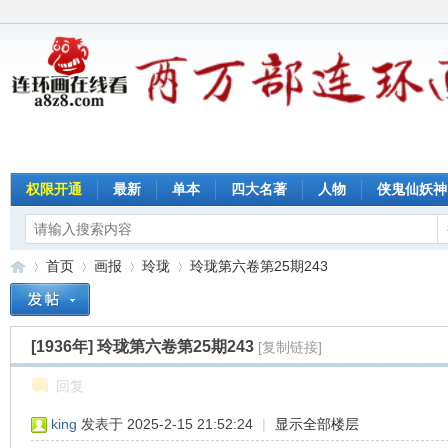
权限开通
最新
单本
四大名著
人物
侠鬼仙妖神
首页
画报
玲珑
玲珑第六卷第25期243
[1936年]
玲珑第六卷第25期243
[复制链接]
连
»
›
›
›
回复
king
发表于 2025-2-15 21:52:24
|
显示全部楼层