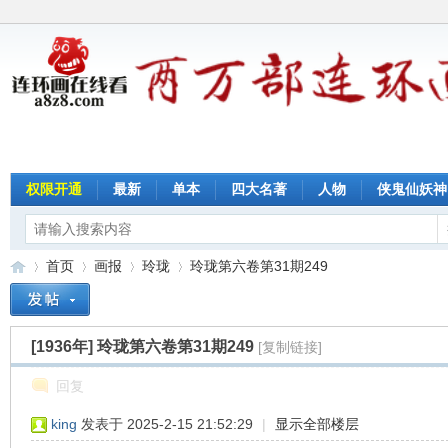
权限开通
最新
单本
四大名著
人物
侠鬼仙妖神
首页
画报
玲珑
玲珑第六卷第31期249
[1936年]
玲珑第六卷第31期249
[复制链接]
连
»
›
›
›
回复
king
发表于 2025-2-15 21:52:29
|
显示全部楼层