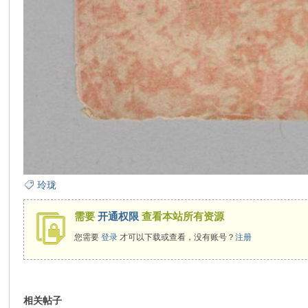
玲珑
需要
开通权限
查看本站所有资源
您需要
登录
才可以下载或查看，没有账号？
注册
相关帖子