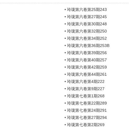
•
玲珑第六卷第25期243
•
玲珑第六卷第27期245
•
玲珑第六卷第30期248
•
玲珑第六卷第32期250
•
玲珑第六卷第34期252
•
玲珑第六卷第36期253B
•
玲珑第六卷第39期256
•
玲珑第六卷第40期257
•
玲珑第六卷第42期259
•
玲珑第六卷第44期261
•
玲珑第六卷第4期222
•
玲珑第六卷第9期227
•
玲珑第七卷第1期268
•
玲珑第七卷第22期289
•
玲珑第七卷第24期291
•
玲珑第七卷第27期294
•
玲珑第七卷第2期269