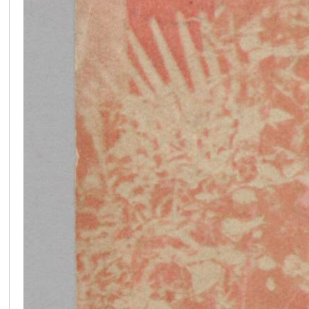
在
线
看