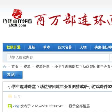
权限开通
最新
单本
四大名著
人物
侠鬼仙妖神
首页
资源
资源分享
小学生趣味课堂互动益智团建年会看图猜
小学生趣味课堂互动益智团建年会看图猜成语小游戏课件0
连
»
›
›
›
回复
king
发表于 2025-2-20 22:08:42
|
显示全部楼层