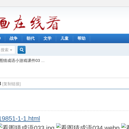
神
战争
朝代
文学
儿童
帮助
搜索
搜
成语小游戏课件03 ...
索
3
[复制链接]
19851-1-1.html