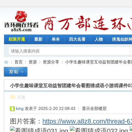
权限开通
最新
单本
四大名著
人物
侠鬼仙妖
首页
资源
资源分享
小学生趣味课堂互动益智团建年会看图猜
小学生趣味课堂互动益智团建年会看图猜成语小游戏课件0
连
»
›
›
›
回复
king
发表于 2025-2-20 22:08:43
|
显示全部楼层
图片答案：
https://www.a8z8.com/thread-6