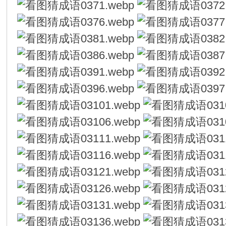
在
线
看