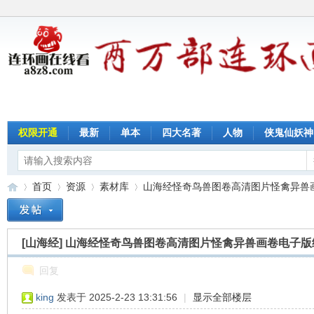
权限开通
最新
单本
四大名著
人物
侠鬼仙妖神
首页
资源
素材库
山海经怪奇鸟兽图卷高清图片怪禽异兽画卷
[山海经]
山海经怪奇鸟兽图卷高清图片怪禽异兽画卷电子版
连
»
›
›
›
回复
king
发表于 2025-2-23 13:31:56
|
显示全部楼层