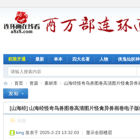
权限开通
最新
单本
四大名著
人物
侠鬼仙妖神
首页
资源
素材库
山海经怪奇鸟兽图卷高清图片怪禽异兽画卷
[山海经]
山海经怪奇鸟兽图卷高清图片怪禽异兽画卷电子版
连
»
›
›
›
回复
king
发表于 2025-2-23 13:32:03
|
显示全部楼层