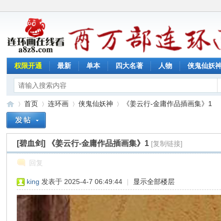
权限开通
最新
单本
四大名著
人物
侠鬼仙妖
首页
连环画
侠鬼仙妖神
《姜云行-金庸作品插画集》1
[碧血剑]
《姜云行-金庸作品插画集》1
[复制链接]
连
»
›
›
›
回复
king
发表于 2025-4-7 06:49:44
|
显示全部楼层