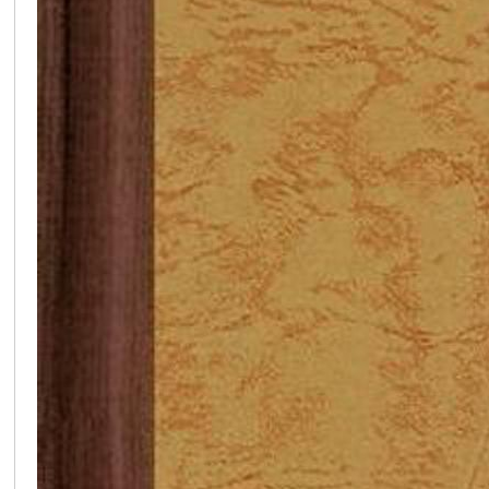
在
线
看