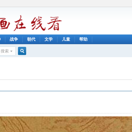
神
战争
朝代
文学
儿童
帮助
搜索
搜
索