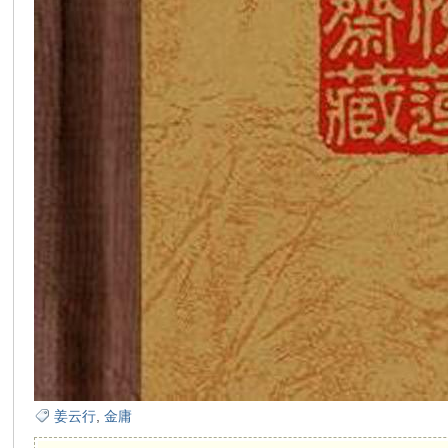
姜云行
,
金庸